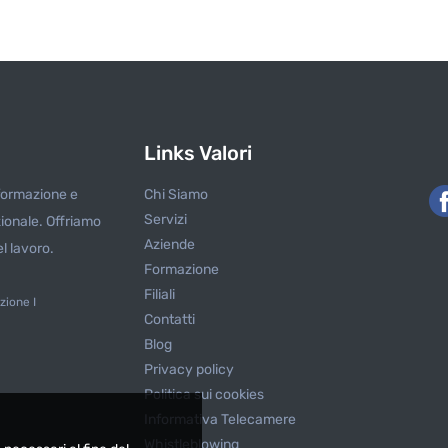
Links Valori
 formazione e
Chi Siamo
Servizi
zionale. Offriamo
Aziende
l lavoro.
Formazione
Filiali
zione I
Contatti
Blog
Privacy policy
Politica sui cookies
Informativa Telecamere
Whistleblowing