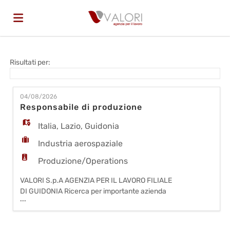
Home
Risultati per:
Offerte
04/08/2026
Responsabile di produzione
di
Carica
Italia
,
Lazio
,
Guidonia
Industria aerospaziale
lavoro
il
Login
Produzione/Operations
VALORI S.p.A AGENZIA PER IL LAVORO FILIALE
DI GUIDONIA Ricerca per importante azienda
CV
Lingua
...
cliente sita a Guidonia specializzata nella
fabbricazione di apparecchiature per il settore
spaziale e della difesa una risorsa da inserire