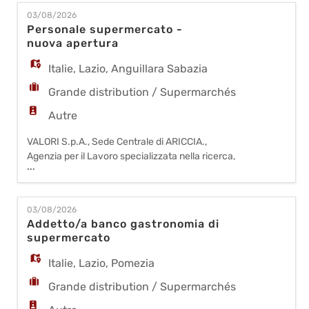
EN
per propria Azienda Cliente operante nel settore
03/08/2026
della grande distribuzione organizzata, nella zona
Personale supermercato -
di CISTERNA DI LATINA - BANCONISTI
nuova apertura
FR
GASTRONOMI Le risorse ide
Italie
,
Lazio
,
Anguillara Sabazia
Grande distribution / Supermarchés
IT
Autre
VALORI S.p.A., Sede Centrale di ARICCIA.,
DE
Agenzia per il Lavoro specializzata nella ricerca,
...
selezione, formazione e gestione delle Risorse
Umane su tutto il territorio nazionale RICERCA:
ES
per NUOVA APERTURA di un supermercato, in
03/08/2026
zona ANGUILLARA SABAZIA - ADDETTI/E
Addetto/a banco gastronomia di
CASSA - SCAFFALISTI - ADDETTE/I REPARTO
supermercato
PT
GASTRONOMIA/PANETTERIA - ADDETTI/E REPA
Italie
,
Lazio
,
Pomezia
Grande distribution / Supermarchés