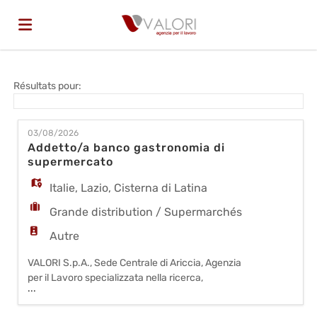
Accueil
Résultats pour:
Emplois
03/08/2026
Addetto/a banco gastronomia di
supermercato
Déposez
Italie
,
Lazio
,
Cisterna di Latina
Grande distribution / Supermarchés
votre
Connexion
Autre
VALORI S.p.A., Sede Centrale di Ariccia, Agenzia
CV
Langue
per il Lavoro specializzata nella ricerca,
...
selezione, formazione e gestione delle Risorse
Umane su tutto il territorio nazionale SELEZIONA