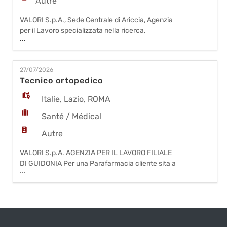
Autre
VALORI S.p.A., Sede Centrale di Ariccia, Agenzia
per il Lavoro specializzata nella ricerca,
...
selezione, formazione e gestione delle Risorse
Umane su tutto il territorio nazionale SELEZIONA
per propria Azienda Cliente operante nel settore
27/07/2026
della grande distribuzione organizzata, nella zona
Tecnico ortopedico
di POMEZIA - BANCONISTI GASTRONOMI Le
risorse ideali hanno g
Italie
,
Lazio
,
ROMA
Santé / Médical
Autre
VALORI S.p.A. AGENZIA PER IL LAVORO FILIALE
DI GUIDONIA Per una Parafarmacia cliente sita a
...
Roma (zona fermata metro Policlinico)
ricerchiamo un/a Tecnico Ortopedico
qualificato/a da inserire all'interno del proprio
organico. La risorsa si occuperà dello sviluppo e
della gestione del reparto ortopedico, diventando