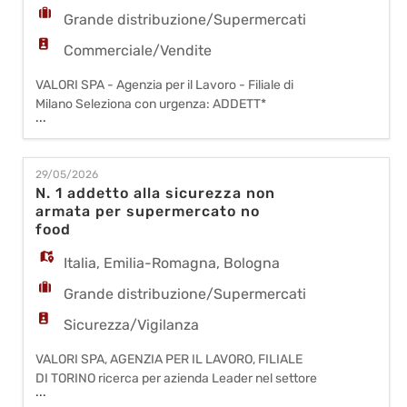
Grande distribuzione/Supermercati
Commerciale/Vendite
VALORI SPA - Agenzia per il Lavoro - Filiale di
Milano Seleziona con urgenza: ADDETT*
...
VENDITA per un nuovo punto vendita
a PIACENZA. Cerchiamo persone dinamiche,
entusiaste e orientate al cliente, pronte a far
29/05/2026
parte di una nuova avventura nel retail! Cosa
N. 1 addetto alla sicurezza non
farai: - Accoglierai i clienti con un sorriso,
armata per supermercato no
offrendo supporto e consulenza; - Ti occupe
food
Italia
,
Emilia-Romagna
,
Bologna
Grande distribuzione/Supermercati
Sicurezza/Vigilanza
VALORI SPA, AGENZIA PER IL LAVORO, FILIALE
DI TORINO ricerca per azienda Leader nel settore
...
casalinghi GDO la seguente figura professionale