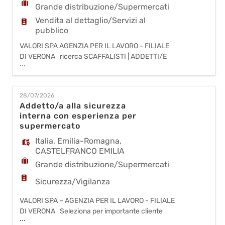
Grande distribuzione/Supermercati
Vendita al dettaglio/Servizi al
pubblico
VALORI SPA AGENZIA PER IL LAVORO - FILIALE
DI VERONA ricerca SCAFFALISTI | ADDETTI/E
...
VENDITA e MAGAZZINIERI dinamici e
appassionati da inserire nel punto vendita
di CASTELFRANCO EMILIA (MO). Compiti e
28/07/2026
responsabilità: - Accogliere e assistere i clienti
Addetto/a alla sicurezza
nel punto vendita, fornendo un servizio cordiale e
interna con esperienza per
professionale. - Assicurarsi che gli s
supermercato
Italia
,
Emilia-Romagna
,
CASTELFRANCO EMILIA
Grande distribuzione/Supermercati
Sicurezza/Vigilanza
VALORI SPA – AGENZIA PER IL LAVORO - FILIALE
DI VERONA Seleziona per importante cliente
...
della grande distribuzione organizzata, per il