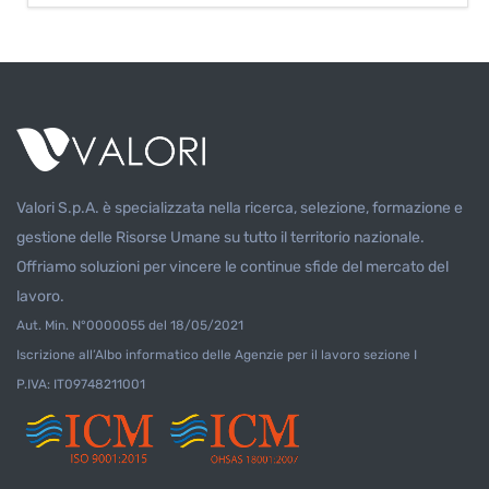
sul punto vendita di BOLOGNA: - N. 1 ADDETTO
ALLA SICUREZZA NON ARMATA E
ANTITACCHEGGIO con esperienza La risorsa si
occuperà di: - Osservare il comportamento dei
clienti al fine di prevenire il taccheggio;
Valori S.p.A. è specializzata nella ricerca, selezione, formazione e
gestione delle Risorse Umane su tutto il territorio nazionale.
Offriamo soluzioni per vincere le continue sfide del mercato del
lavoro.
Aut. Min. N°0000055 del 18/05/2021
Iscrizione all’Albo informatico delle Agenzie per il lavoro sezione I
P.IVA: IT09748211001