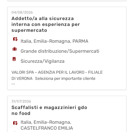
EN
punto vendita sito a CARPI la seguente figura:
ADDETTO/A ALLA VIGILANZA NON ARMATA FT
04/08/2026
40h REQUISITI RICHIESTI: - Indispensabile
Addetto/a alla sicurezza
FR
esperienza maturata nel ruolo. - Disponibilità
interna con esperienza per
immediata. - Disponibilità
supermercato
IT
Italia
,
Emilia-Romagna
,
PARMA
Grande distribuzione/Supermercati
DE
Sicurezza/Vigilanza
VALORI SPA – AGENZIA PER IL LAVORO - FILIALE
DI VERONA Seleziona per importante cliente
ES
...
della grande distribuzione organizzata, per il
punto vendita sito a PARMA la seguente figura:
ADDETTO/A ALLA VIGILANZA NON ARMATA FT
PT
31/07/2026
40h REQUISITI RICHIESTI: - Indispensabile
Scaffalisti e magazzinieri gdo
esperienza maturata nel ruolo. - Disponibilità
no food
immediata. - Disponibilità
Italia
,
Emilia-Romagna
,
CASTELFRANCO EMILIA