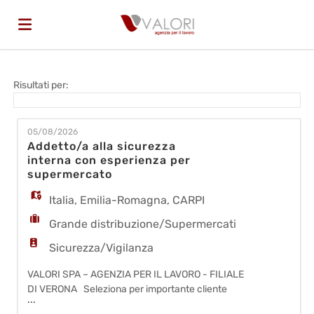
Home
Risultati per:
Offerte
05/08/2026
Addetto/a alla sicurezza
interna con esperienza per
di
Carica
supermercato
Italia
,
Emilia-Romagna
,
CARPI
lavoro
il
Login
Grande distribuzione/Supermercati
Sicurezza/Vigilanza
CV
Lingua
VALORI SPA – AGENZIA PER IL LAVORO - FILIALE
DI VERONA Seleziona per importante cliente
...
della grande distribuzione organizzata, per il