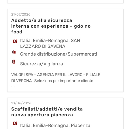
punto vendita sito a CASTELFRANCO EMILIA
(MO), la seguente figura: ADDETTO/A ALLA
21/07/2026
VIGILANZA NON ARMATA FT 40h REQUISITI
Addetto/a alla sicurezza
RICHIESTI: - Indispensabile esperienza maturata
interna con esperienza - gdo no
nel ruolo - Disponibilità immediat
food
Italia
,
Emilia-Romagna
,
SAN
LAZZARO DI SAVENA
Grande distribuzione/Supermercati
Sicurezza/Vigilanza
VALORI SPA – AGENZIA PER IL LAVORO - FILIALE
DI VERONA Seleziona per importante cliente
...
della grande distribuzione organizzata, per il
punto vendita sito a SAN LAZZARO DI SAVENA, la
seguente figura: ADDETTO/A ALLA VIGILANZA
18/06/2026
NON ARMATA FT 40h REQUISITI RICHIESTI: -
Scaffalisti/addetti/e vendita
Indispensabile esperienza maturata nel ruolo -
nuova apertura piacenza
Disponibilità immediata -
Italia
,
Emilia-Romagna
,
Piacenza