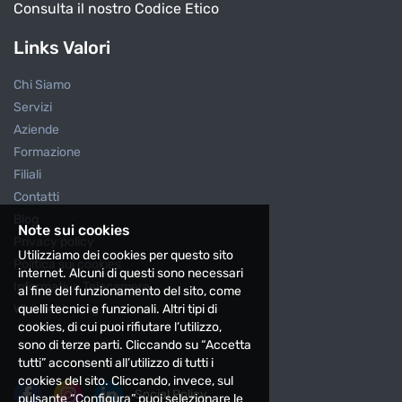
Consulta il nostro Codice Etico
Links Valori
Chi Siamo
Servizi
Aziende
Formazione
Filiali
Contatti
Blog
Note sui cookies
Privacy policy
Utilizziamo dei cookies per questo sito
Politica sui cookies
internet. Alcuni di questi sono necessari
Informativa Telecamere
al fine del funzionamento del sito, come
quelli tecnici e funzionali. Altri tipi di
Whistleblowing
cookies, di cui puoi rifiutare l’utilizzo,
sono di terze parti. Cliccando su “Accetta
tutti” acconsenti all’utilizzo di tutti i
cookies del sito. Cliccando, invece, sul
Social Policy
pulsante “Configura” puoi selezionare le