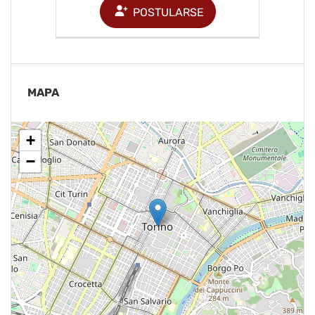
POSTULARSE
MAPA
+
−