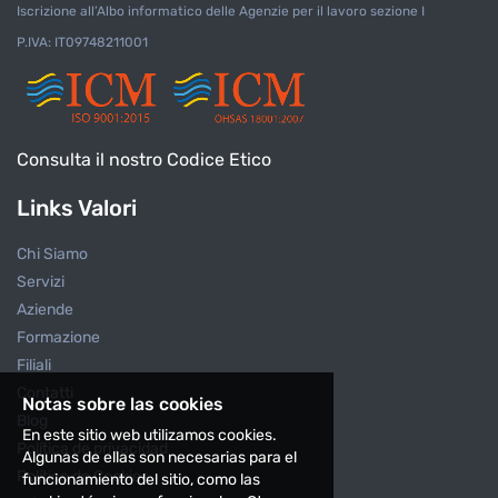
metodologico e capacità di lavorare in
Iscrizione all’Albo informatico delle Agenzie per il lavoro sezione I
contesti d'urgenza. Cosa offriamo:
P.IVA: IT09748211001
· Contratto: Tempo determinato
indeterminato · Inquadramento: Commisurato
alla seniority del profilo. · Benefit: Buoni
pasto, cellulare aziendale, auto aziendale I
candidati interessati possono inoltrare il loro
curriculum.
Consulta il nostro Codice Etico
Links Valori
Chi Siamo
Servizi
Aziende
Formazione
Filiali
Contatti
Notas sobre las cookies
Blog
En este sitio web utilizamos cookies.
Política de privacidad
Algunas de ellas son necesarias para el
Política de Cookies
funcionamiento del sitio, como las