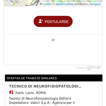
|
©
contributors |
Leaflet
OpenStreetMap
Navigator
POSTULARSE
o
Powered by
OFERTAS DE TRABAJO SIMILARES
TECNICO DI NEUROFISIOPATOLOGIA MONITORAGGI INTRAOPERATORI
Italia,
Lacio, ROMA
Tecnici di Neurofisiopatologia Settore
Ospedaliero Valori S.p.A., Agenzia per il