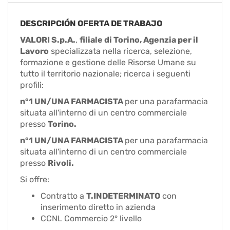
EN
DESCRIPCIÓN OFERTA DE TRABAJO
FR
VALORI S.p.A.
,
filiale di Torino, Agenzia per il
Lavoro
specializzata nella ricerca, selezione,
formazione e gestione delle Risorse Umane su
IT
tutto il territorio nazionale; ricerca i seguenti
profili:
n°1 UN/UNA FARMACISTA
per una parafarmacia
DE
situata all'interno di un centro commerciale
presso
Torino.
n°1 UN/UNA FARMACISTA
per una parafarmacia
ES
situata all'interno di un centro commerciale
presso
Rivoli.
PT
Si offre:
Contratto a
T.INDETERMINATO
con
inserimento diretto in azienda
CCNL Commercio 2° livello