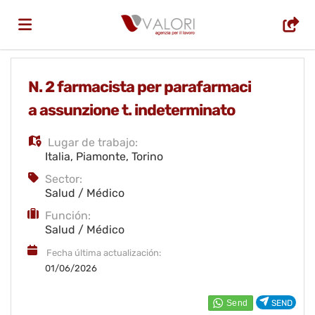
Home
N. 2 farmacista per parafarmaci
a assunzione t. indeterminato
Lista
Lugar de trabajo:
Italia
,
Piamonte
,
Torino
ofertas
Subir
Sector:
Salud / Médico
Función:
de
CV
Acceso
Salud / Médico
Fecha última actualización:
trabajo
Idioma
01/06/2026
SEND